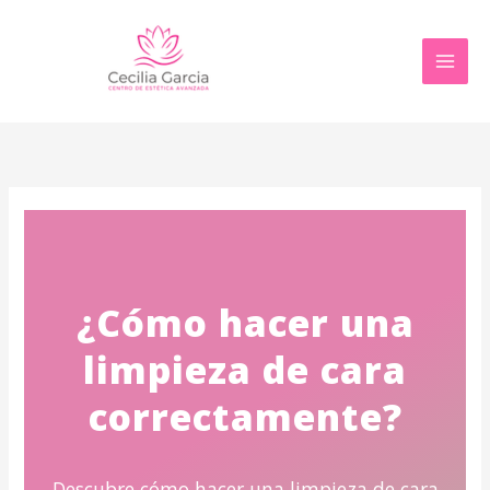
Ir
al
contenido
¿Cómo hacer una
limpieza de cara
correctamente?
Descubre cómo hacer una limpieza de cara