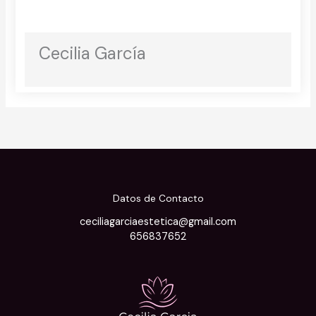
Cecilia García
Datos de Contacto
ceciliagarciaestetica@gmail.com
656837652