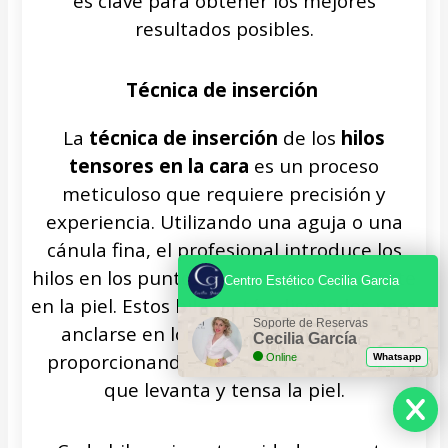
es clave para obtener los mejores
resultados posibles.
Técnica de inserción
La
técnica de inserción
de los
hilos
tensores en la cara
es un proceso
meticuloso que requiere precisión y
experiencia. Utilizando una aguja o una
cánula fina, el profesional introduce los
hilos en los puntos marcados previamente
Centro Estético Cecilia Garcia
en la piel. Estos hilos están diseñados para
Soporte de Reservas
anclarse en los tejidos subcutáneos,
Cecilia García
proporcionando un soporte estructural
Online
Whatsapp
que levanta y tensa la piel.