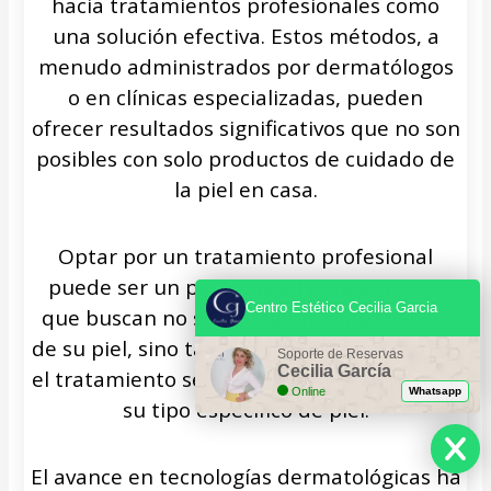
hacia tratamientos profesionales como
una solución efectiva. Estos métodos, a
menudo administrados por dermatólogos
o en clínicas especializadas, pueden
ofrecer resultados significativos que no son
posibles con solo productos de cuidado de
la piel en casa.
Optar por un tratamiento profesional
puede ser un paso crucial para aquellos
Centro Estético Cecilia Garcia
que buscan no solo mejorar la apariencia
de su piel, sino también asegurarse de que
Soporte de Reservas
Cecilia García
el tratamiento sea adecuado y seguro para
Online
Whatsapp
su tipo específico de piel.
El avance en tecnologías dermatológicas ha