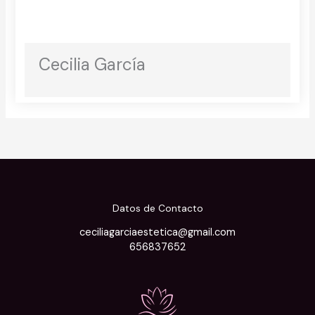
Cecilia García
Datos de Contacto
ceciliagarciaestetica@gmail.com
656837652